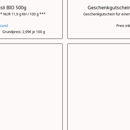
sli BIO 500g
Geschenkgutschein 
* NUR 11,9 g KH / 100 g ***
Geschenkgutschein für einen 
rsand
Preis in
Grundpreis: 2,99€ je 100 g